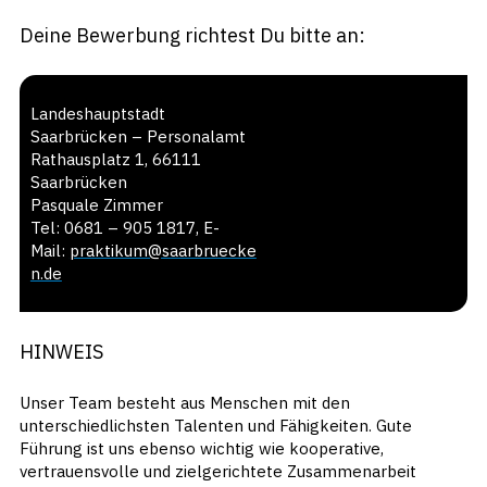
Deine Bewerbung richtest Du bitte an:
Landeshauptstadt
Saarbrücken – Personalamt
Rathausplatz 1, 66111
Saarbrücken
Pasquale Zimmer
Tel: 0681 – 905 1817, E-
Mail:
praktikum@saarbruecke
n.de
HINWEIS
Unser Team besteht aus Menschen mit den
unterschiedlichsten Talenten und Fähigkeiten. Gute
Führung ist uns ebenso wichtig wie kooperative,
vertrauensvolle und zielgerichtete Zusammenarbeit