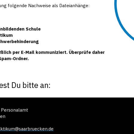
ung folgende Nachweise als Dateianhänge:
inbildenden Schule
ktikum
Schwerbehinderung
ßlich per E-Mail kommuniziert. Überprüfe daher
 Spam-Ordner.
st Du bitte an:
– Personalamt
ken
aktikum@saarbruecken.de