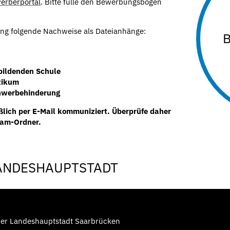
erberportal
. Bitte fülle den Bewerbungsbogen
ng folgende Nachweise als Dateianhänge:
B
nbildenden Schule
tikum
chwerbehinderung
lich per E-Mail kommuniziert. Überprüfe daher
pam-Ordner.
LANDESHAUPTSTADT
der Landeshauptstadt Saarbrücken